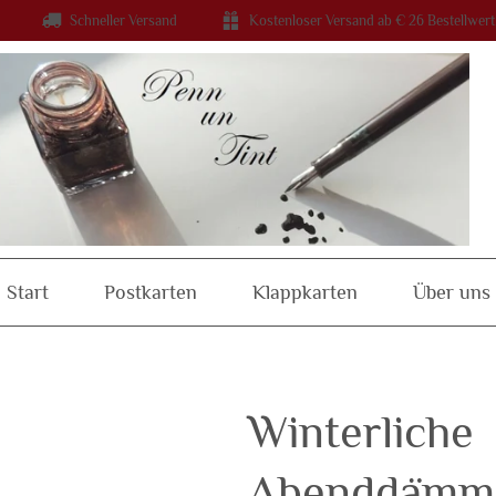
Schneller Versand
Kostenloser Versand ab € 26 Bestellwert
Start
Postkarten
Klappkarten
Über uns
Winterliche
Abenddämm