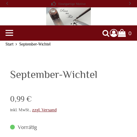
Einzigartige Motive
0
Warenko
Suche
Start
September-Wichtel
September-Wichtel
Verkaufspreis: 0,99 €
0,99 €
inkl. MwSt.
,
zzgl. Versand
Vorrätig