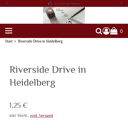
Einzigartige Motive
0
Warenko
Suche
Start
Riverside Drive in Heidelberg
Riverside Drive in
Heidelberg
Verkaufspreis: 1,25 €
1,25 €
inkl. MwSt.
,
zzgl. Versand