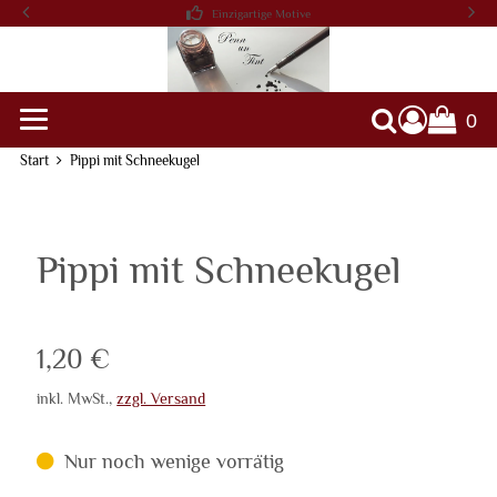
Einzigartige Motive
0
Warenko
Suche
Start
Pippi mit Schneekugel
Pippi mit Schneekugel
Verkaufspreis: 1,20 €
1,20 €
inkl. MwSt.
,
zzgl. Versand
Nur noch wenige vorrätig