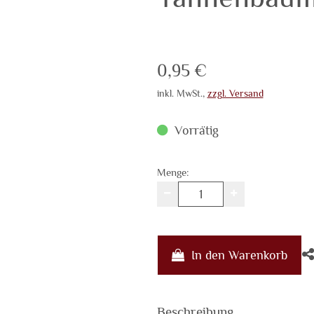
Verkaufspreis: 0,95 
0,95 €
inkl. MwSt.
,
zzgl. Versand
Vorrätig
Menge:
In den Warenkorb
Beschreibung