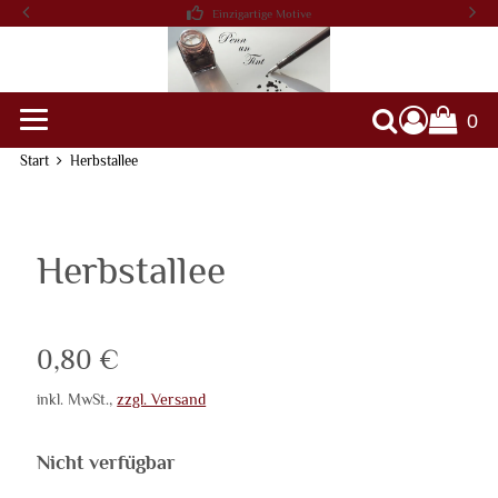
Einzigartige Motive
0
Warenko
Suche
Start
Herbstallee
Herbstallee
Verkaufspreis: 0,80 €
0,80 €
inkl. MwSt.
,
zzgl. Versand
Nicht verfügbar