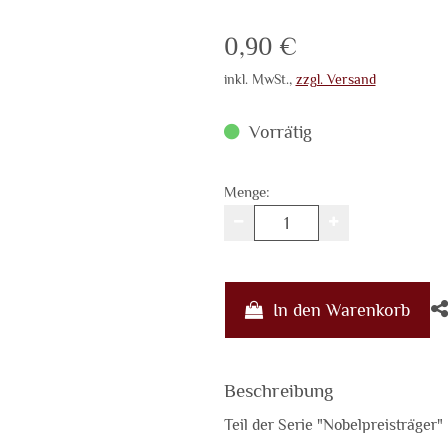
Verkaufspreis: 0,90 
0,90 €
inkl. MwSt.
,
zzgl. Versand
Vorrätig
Menge:
In den Warenkorb
Beschreibung
Teil der Serie "Nobelpreisträger"