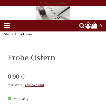
Einzigartige Motive
0
Warenko
Suche
Start
Frohe Ostern
Frohe Ostern
Verkaufspreis: 0,90 €
0,90 €
inkl. MwSt.
,
zzgl. Versand
Vorrätig