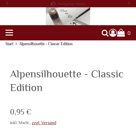
Einzigartige Motive
0
Warenko
Suche
Start
Alpensilhouette - Classic Edition
Alpensilhouette - Classic
Edition
Verkaufspreis: 0,95 €
0,95 €
inkl. MwSt.
,
zzgl. Versand