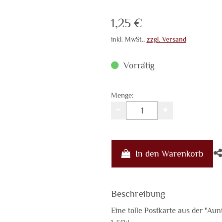
Verkaufspreis: 1,25 €
1,25 €
inkl. MwSt.
,
zzgl. Versand
Vorrätig
Menge:
In den Warenkorb
Beschreibung
Eine tolle Postkarte aus der "Aun