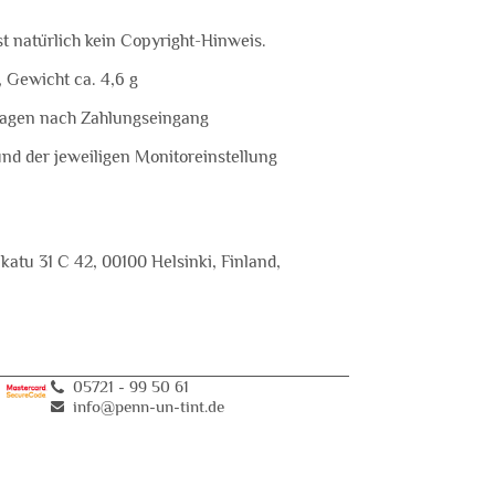
st natürlich kein Copyright-Hinweis.
, Gewicht ca. 4,6 g
ktagen nach Zahlungseingang
und der jeweiligen Monitoreinstellung
atu 31 C 42, 00100 Helsinki, Finland,
05721 - 99 50 61
info@penn-un-tint
.
de