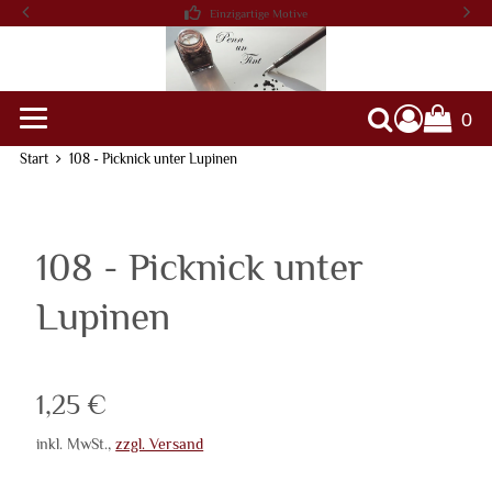
Einzigartige Motive
0
Warenko
Suche
Start
108 - Picknick unter Lupinen
108 - Picknick unter
Lupinen
Verkaufspreis: 1,25 €
1,25 €
inkl. MwSt.
,
zzgl. Versand