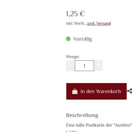
Verkaufspreis: 1,25 €
1,25 €
inkl. MwSt.
,
zzgl. Versand
Vorrätig
Menge:
In den Warenkorb
Beschreibung
Eine tolle Postkarte der "Aunties