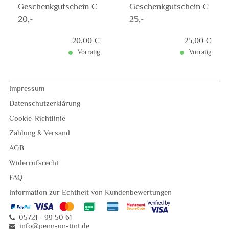
Geschenkgutschein €
Geschenkgutschein €
20,-
25,-
Verkaufspreis: 20,00 €
20,00 €
Verkaufsprei
25,00 €
Vorrätig
Vorrätig
Impressum
Datenschutzerklärung
Cookie-Richtlinie
Zahlung & Versand
AGB
Widerrufsrecht
FAQ
Information zur Echtheit von Kundenbewertungen
05721 - 99 50 61
info@penn-un-tint
.
de