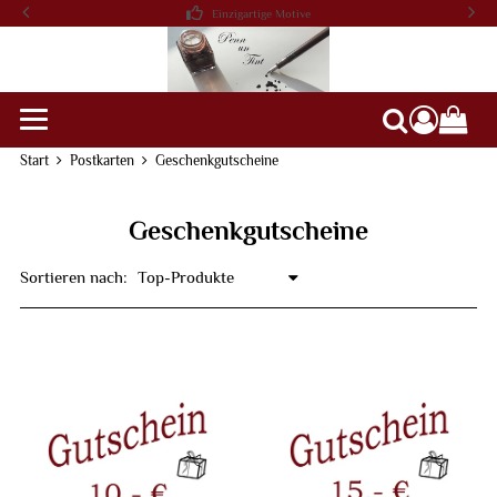
Einzigartige Motive
compon
Suche
Start
Postkarten
Geschenkgutscheine
Geschenkgutscheine
Sortieren nach: